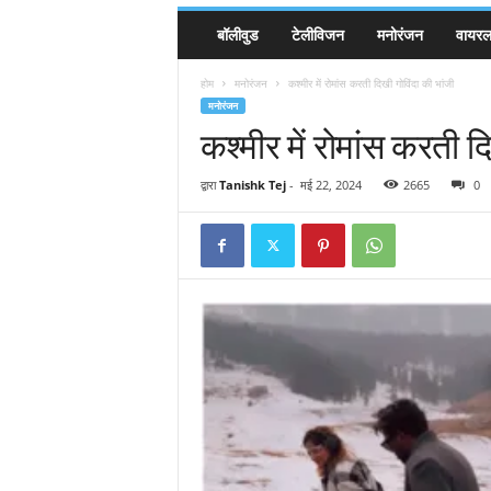
बॉलीवुड
टेलीविजन
मनोरंजन
वायरल 
होम
मनोरंजन
कश्मीर में रोमांस करती दिखी गोविंदा की भांजी
मनोरंजन
कश्मीर में रोमांस करती द
द्वारा
Tanishk Tej
-
मई 22, 2024
2665
0