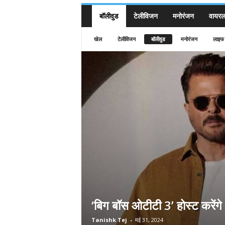
बॉलीवुड
टेलीविजन
मनोरंजन
वायरल 
खेल
टेलीविजन
बॉलीवुड
मनोरंजन
लाइफ 
‘बिग बॉस ओटीटी 3’ होस्ट करेंग
Tanishk Tej
-
मई 31, 2024