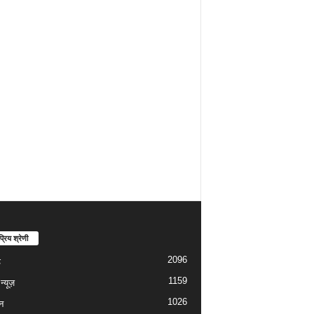
्रिय श्रेणी
2096
ड
1159
्यूज़
1026
न