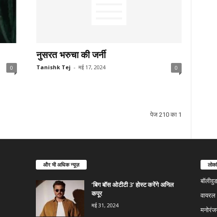
नुसरत भरुचा की जर्नी
Tanishk Tej
-
मई 17, 2024
0
0
पेज 210 का 1
और भी अधिक न्यूज़
लोकप
बॉलीवु
‘बिग बॉस ओटीटी 3’ होस्ट करेंगे अनिल
कपूर
वायरल न
मई 31, 2024
मनोरंज