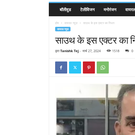
बॉलीवुड
टेलीविजन
मनोरंजन
वायरल 
होम
वायरल न्यूज़
साउथ के इस एक्टर का निधन
वायरल न्यूज़
साउथ के इस एक्टर का 
द्वारा
Tanishk Tej
-
मार्च 27, 2024
1518
0