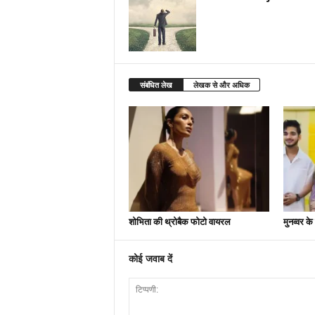
संबंधित लेख
लेखक से और अधिक
शोभिता की थ्रोबैक फोटो वायरल
मुनव्वर क
कोई जवाब दें