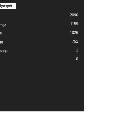
्रिय श्रेणी
2096
ड
1159
्यूज़
1026
न
751
जन
1
्टाइल
0