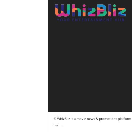
© WhizBliz is a movie news & promotions platfor
Ltd
.