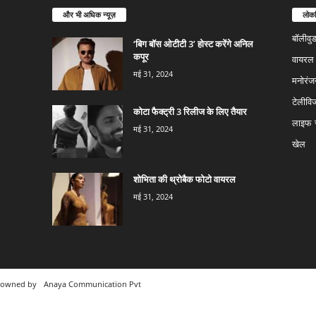
और भी अधिक न्यूज़
लोकप
बॉलीवु
‘बिग बॉस ओटीटी 3’ होस्ट करेंगे अनिल
कपूर
वायरल न
मई 31, 2024
मनोरंज
टेलीवि
कोटा फैक्ट्री 3 रिलीज के लिए तैयार
लाइफ स
मई 31, 2024
खेल
शोभिता की थ्रोबैक फोटो वायरल
मई 31, 2024
m owned by
Anaya Communication Pvt