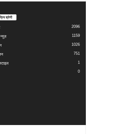
्रिय श्रेणी
2096
ड
1159
्यूज़
1026
न
751
जन
1
्टाइल
0