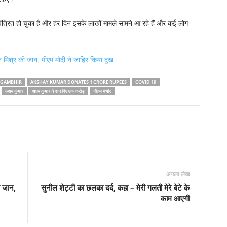
यंत्रित हो चुका है और हर दिन इसके लाखों मामले सामने आ रहे हैं और कई लोग
न मिश्र की जान, पीएम मोदी ने जाहिर किया दुख
 GAMBHIR
AKSHAY KUMAR DONATES 1 CRORE RUPEES
COVID 19
अक्षय कुमार
अक्षय कुमार ने दान दिए एक करोड़
गौतम गंभीर
अगला लेख
ी जान,
सुनील शेट्टी का छलका दर्द, कहा – मेरी गलती मेरे बेटे के
काम आएगी