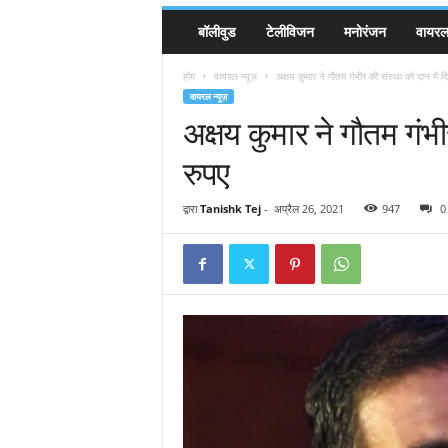
बॉलीवुड
टेलीविजन
मनोरंजन
वायरल 
होम
वायरल न्यूज़
अक्षय कुमार ने गौतम गंभीर की संस्था को दान में द
वायरल न्यूज़
अक्षय कुमार ने गौतम गंभी
रुपए
द्वारा
Tanishk Tej
-
अप्रैल 26, 2021
947
0