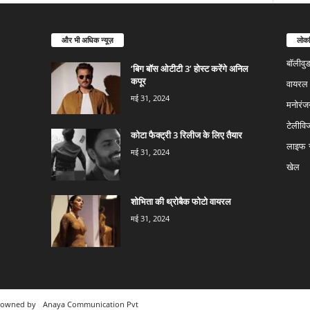
और भी अधिक न्यूज़
लोकप
बॉलीवु
‘बिग बॉस ओटीटी 3’ होस्ट करेंगे अनिल
कपूर
वायरल न
मई 31, 2024
मनोरंज
टेलीवि
कोटा फैक्ट्री 3 रिलीज के लिए तैयार
लाइफ स
मई 31, 2024
खेल
शोभिता की थ्रोबैक फोटो वायरल
मई 31, 2024
m owned by
Anaya Communication Pvt