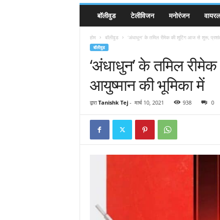
बॉलीवुड
टेलीविजन
मनोरंजन
वायरल 
होम
बॉलीवुड
‘अंधाधुन’ के तमिल रीमेक की शूटिंग आज से शुरू, प्रशांत
बॉलीवुड
‘अंधाधुन’ के तमिल रीमेक 
आयुष्मान की भूमिका में
द्वारा
Tanishk Tej
-
मार्च 10, 2021
938
0