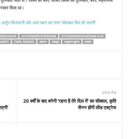
पुरस्कार जीते थे। फिल्म को बेस्ट फीचर फिल्म का पुरस्कार, बेस्ट स्क्रीनप्ले
रस्कार मिला था।
अर्जुन बिजलानी और अदा खान का गाना ‘मोहब्बत फिर हो जाएगी’
ANDHAGAN
AYUSHMANN KHURRANA
AYUSHMANN KHURRANA FILM
HANTH
TAMIL REMAKE
अंधागन
अंधाधुन
आयुष्मान खुराना
प्रशांत
अगला लेख
20 वर्षों के बाद बनेगी ‘रहना है तेरे दिल में’ का सीक्वल, कृति
ाएगी’
सैनन होंगी लीड एक्ट्रेस