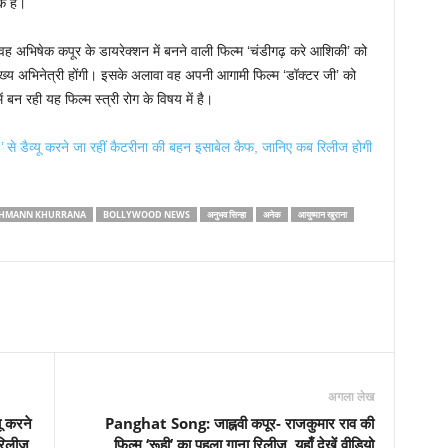
े हैं।
। वह अभिषेक कपूर के डायरेक्शन में बनने वाली फिल्म ‘चंडीगढ़ करे आशिकी’ को
र मुख्य अभिनेत्री होंगी। इसके अलावा वह अपनी आगामी फिल्म ‘डॉक्टर जी’ को
ें बन रही यह फिल्म स्त्री रोग के विषय में है।
े डैव्यू करने जा रहीं कैटरीना की बहन इसाबेल कैफ, जानिए कब रिलीज होगी
HMANN KHURRANA
BOLLYWOOD NEWS
अनुभव सिन्हा
अनेक
आयुष्मान खुराना
अगला लेख
ू करने
Panghat Song: जाह्नवी कपूर- राजकुमार राव की
रिलीज
फिल्म ‘रूही’ का पहला गाना रिलीज, यहाँ देखें वीडियो