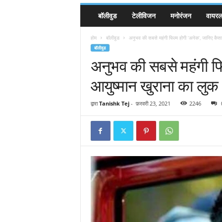
बॉलीवुड
टेलीविजन
मनोरंजन
वायरल 
होम
बॉलीवुड
अनुभव की सबसे महंगी फिल्म होगी ‘अनेक’, जानिए कैसा 
बॉलीवुड
अनुभव की सबसे महंगी फि
आयुष्मान खुराना का लुक
द्वारा
Tanishk Tej
-
फ़रवरी 23, 2021
2246