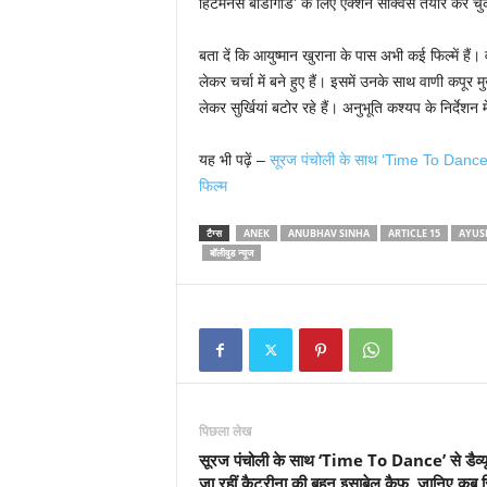
हिटमैनस बॉडीगॉर्ड’ के लिए एक्शन सीक्वेंस तैयार कर चुक
बता दें कि आयुष्मान खुराना के पास अभी कई फिल्में हैं
लेकर चर्चा में बने हुए हैं। इसमें उनके साथ वाणी कपू
लेकर सुर्खियां बटोर रहे हैं। अनुभूति कश्यप के निर्देशन म
यह भी पढ़ें –
सूरज पंचोली के साथ ‘Time To Dance’ स
फिल्म
टैग्स
ANEK
ANUBHAV SINHA
ARTICLE 15
AYUS
बॉलीवुड न्यूज
पिछला लेख
सूरज पंचोली के साथ ‘Time To Dance’ से डैव्य
जा रहीं कैटरीना की बहन इसाबेल कैफ, जानिए कब 