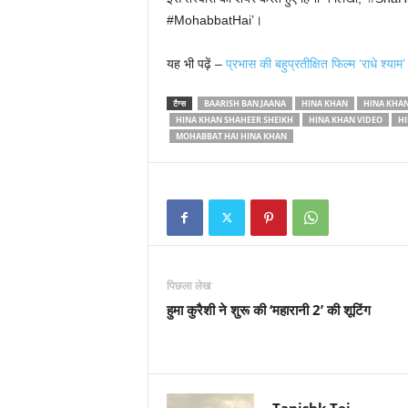
#MohabbatHai’।
यह भी पढ़ें –
प्रभास की बहुप्रतीक्षित फिल्म ‘राधे श्याम
टैग्स
BAARISH BAN JAANA
HINA KHAN
HINA KHA
HINA KHAN SHAHEER SHEIKH
HINA KHAN VIDEO
HI
MOHABBAT HAI HINA KHAN
पिछला लेख
हुमा कुरैशी ने शुरू की ‘महारानी 2’ की शूटिंग
Tanishk Tej