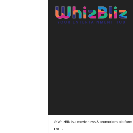
© WhizBliz is a movie news & promotions platfor
Ltd
.