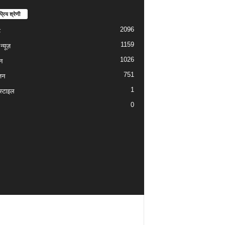
्रिय श्रेणी
2096
ड
1159
्यूज़
1026
न
751
जन
1
्टाइल
0