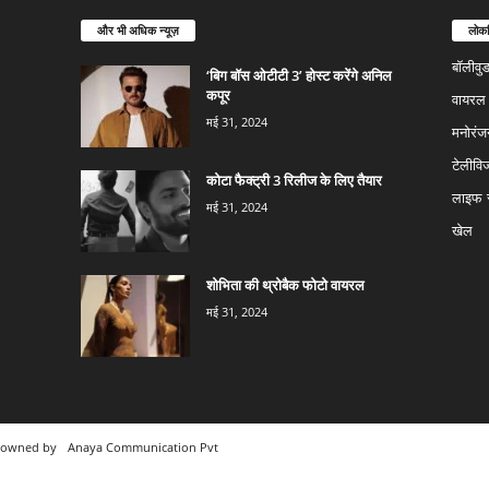
और भी अधिक न्यूज़
लोकप
बॉलीवु
‘बिग बॉस ओटीटी 3’ होस्ट करेंगे अनिल
कपूर
वायरल न
मई 31, 2024
मनोरंज
टेलीवि
कोटा फैक्ट्री 3 रिलीज के लिए तैयार
लाइफ स
मई 31, 2024
खेल
शोभिता की थ्रोबैक फोटो वायरल
मई 31, 2024
m owned by
Anaya Communication Pvt