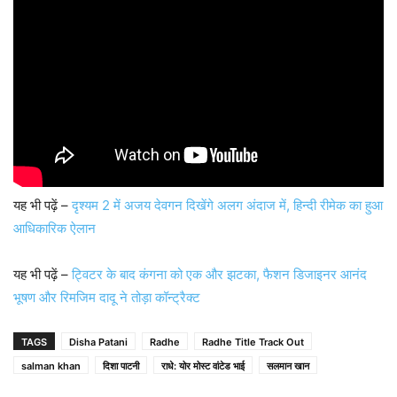
यह भी पढ़ें –
दृश्यम 2 में अजय देवगन दिखेंगे अलग अंदाज में, हिन्दी रीमेक का हुआ
आधिकारिक ऐलान
यह भी पढ़ें –
ट्विटर के बाद कंगना को एक और झटका, फैशन डिजाइनर आनंद
भूषण और रिमजिम दादू ने तोड़ा कॉन्ट्रैक्ट
TAGS
Disha Patani
Radhe
Radhe Title Track Out
salman khan
दिशा पाटनी
राधे: योर मोस्ट वांटेड भाई
सलमान खान