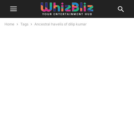
Home
Tags
Ancestral havelis of dilip kumar