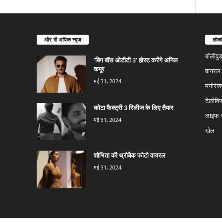
और भी अधिक न्यूज़
लोकप
बॉलीवु
‘बिग बॉस ओटीटी 3’ होस्ट करेंगे अनिल
कपूर
वायरल न
मई 31, 2024
मनोरंज
टेलीवि
कोटा फैक्ट्री 3 रिलीज के लिए तैयार
लाइफ स
मई 31, 2024
खेल
शोभिता की थ्रोबैक फोटो वायरल
मई 31, 2024