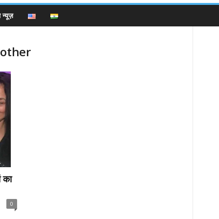
न्यूज़
mother
ं का
0