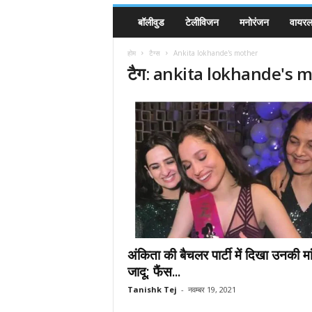
बॉलीवुड
टेलीविजन
मनोरंजन
वायरल 
होम
टैग्स
Ankita lokhande's mother
टैग: ankita lokhande's 
अंकिता की बैचलर पार्टी में दिखा उनकी मा
जादू; फैंस...
Tanishk Tej
-
नवम्बर 19, 2021