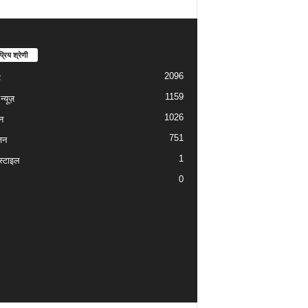
्रिय श्रेणी
2096
ड
1159
्यूज़
1026
न
751
जन
1
्टाइल
0