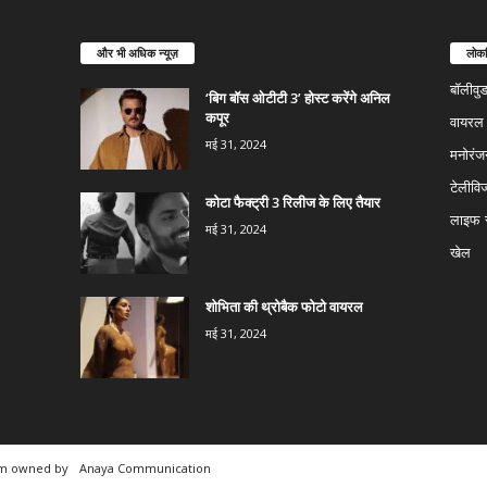
और भी अधिक न्यूज़
लोकप
बॉलीवु
‘बिग बॉस ओटीटी 3’ होस्ट करेंगे अनिल
कपूर
वायरल न
मई 31, 2024
मनोरंज
टेलीवि
कोटा फैक्ट्री 3 रिलीज के लिए तैयार
लाइफ स
मई 31, 2024
खेल
शोभिता की थ्रोबैक फोटो वायरल
मई 31, 2024
rm owned by
Anaya Communication