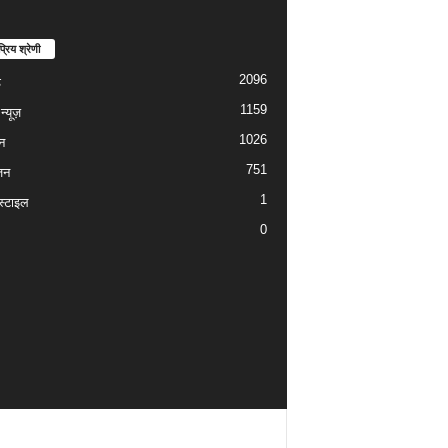
्रिय श्रेणी
2096
ड
1159
्यूज़
1026
न
751
जन
1
्टाइल
0