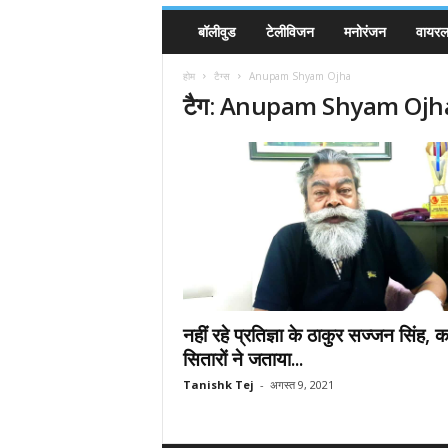
बॉलीवुड
टेलीविजन
मनोरंजन
वायरल 
होम
टैग्स
Anupam Shyam Ojha
टैग: Anupam Shyam Ojh
नहीं रहे प्रतिज्ञा के ठाकुर सज्जन सिंह, 
सितारों ने जताया...
Tanishk Tej
-
अगस्त 9, 2021