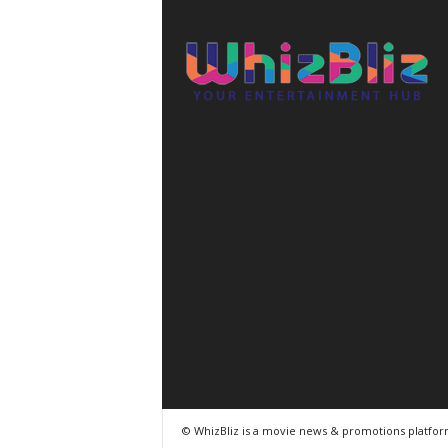
© WhizBliz is a movie news & promotions platfo