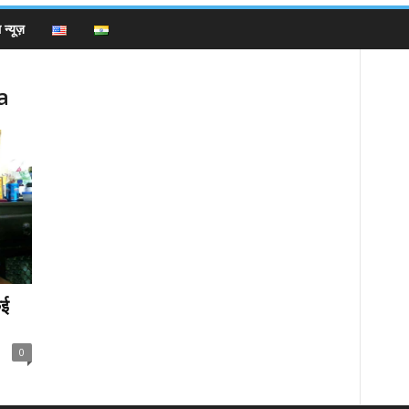
न्यूज़
a
कई
0