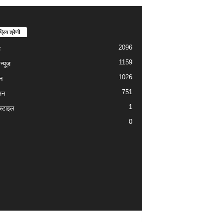
्रिय श्रेणी
2096
ड
1159
्यूज़
1026
न
751
जन
1
्टाइल
0