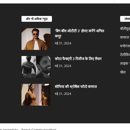
और भी अधिक न्यूज़
लोकप
बॉलीवु
‘बिग बॉस ओटीटी 3’ होस्ट करेंगे अनिल
कपूर
वायरल न
मई 31, 2024
मनोरंज
टेलीवि
कोटा फैक्ट्री 3 रिलीज के लिए तैयार
लाइफ स
मई 31, 2024
खेल
शोभिता की थ्रोबैक फोटो वायरल
मई 31, 2024
rm owned by
Anaya Communication