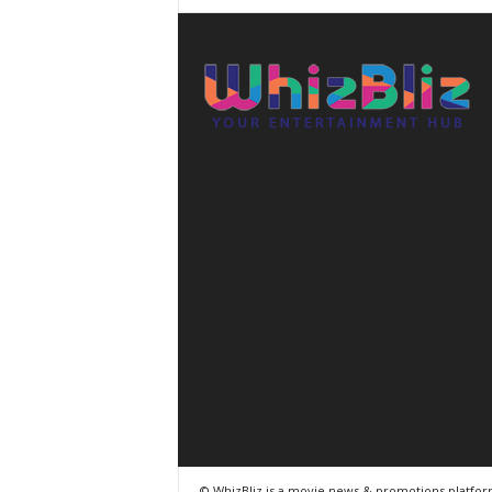
© WhizBliz is a movie news & promotions platfo