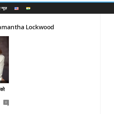
न्यूज़
 Samantha Lockwood
 को
0