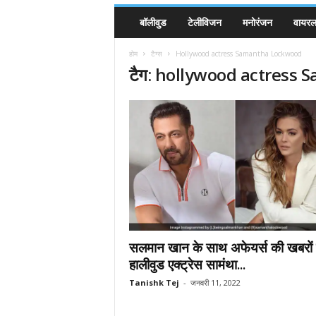
बॉलीवुड
टेलीविजन
मनोरंजन
वायरल 
होम
टैग्स
Hollywood actress Samantha Lockwood
टैग: hollywood actress
सलमान खान के साथ अफेयर्स की खबरों
हालीवुड एक्ट्रेस सामंथा...
Tanishk Tej
-
जनवरी 11, 2022