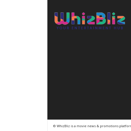
© WhizBliz is a movie news & promotions platfo