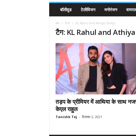
बॉलीवुड
टेलीविजन
मनोरंजन
वायरल 
होम
टैग्स
KL Rahul and Athiya Shetty
टैग: KL Rahul and Athiya
तड़प के प्रीमियर में आथिया के साथ न
केएल राहुल
Tanishk Tej
-
दिसम्बर 2, 2021