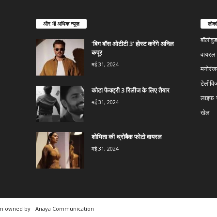
और भी अधिक न्यूज़
लोकप
बॉलीवु
‘बिग बॉस ओटीटी 3’ होस्ट करेंगे अनिल
कपूर
वायरल न
मई 31, 2024
मनोरंज
टेलीवि
कोटा फैक्ट्री 3 रिलीज के लिए तैयार
लाइफ स
मई 31, 2024
खेल
शोभिता की थ्रोबैक फोटो वायरल
मई 31, 2024
rm owned by
Anaya Communication