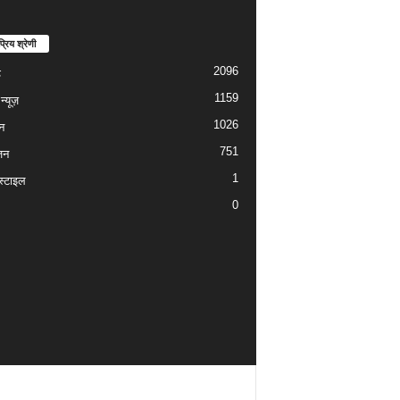
्रिय श्रेणी
2096
ड
1159
्यूज़
1026
न
751
जन
1
्टाइल
0