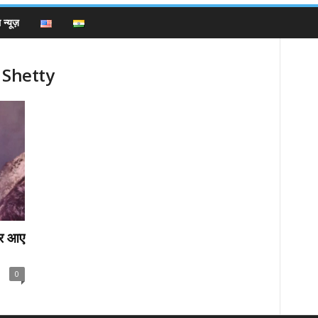
न्यूज़
 Shetty
जर आए
0