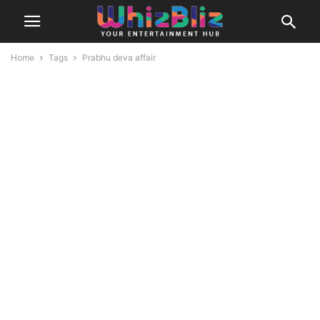
Home
Tags
Prabhu deva affair