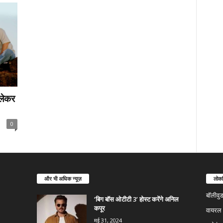
 लेकर
0
और भी अधिक न्यूज़
लोकप
बॉलीवु
‘बिग बॉस ओटीटी 3’ होस्ट करेंगे अनिल
कपूर
वायरल न
मई 31, 2024