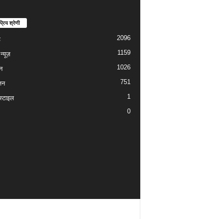
्रिय श्रेणी
2096
ड
1159
्यूज़
1026
न
751
जन
1
्टाइल
0