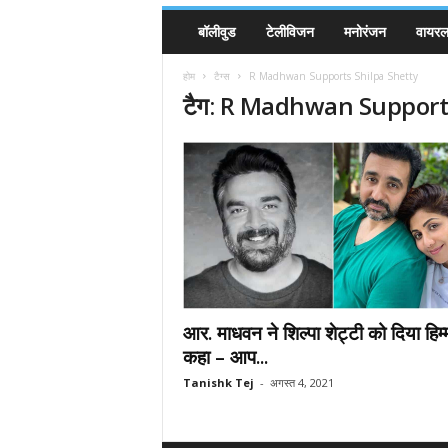
बॉलीवुड
टेलीविजन
मनोरंजन
वायरल 
होम
टैग्स
R Madhwan Supports Shilpa Shetty
टैग: R Madhwan Support
आर. माधवन ने शिल्पा शेट्टी को दिया हिम
कहा – आप...
Tanishk Tej
-
अगस्त 4, 2021