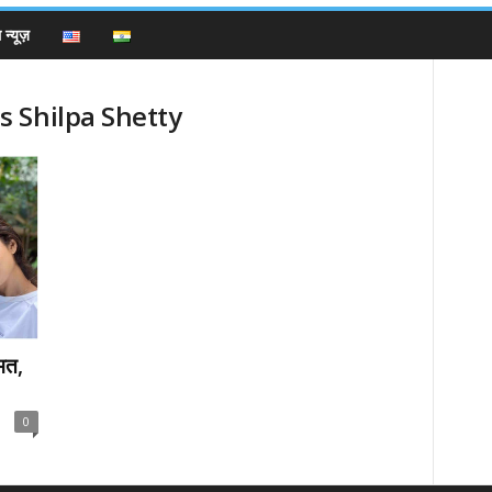
न्यूज़
s Shilpa Shetty
्मत,
0