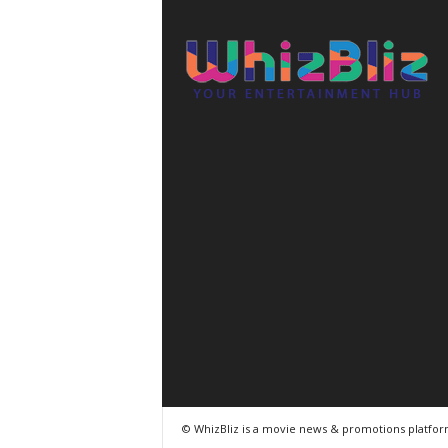
© WhizBliz is a movie news & promotions platfo