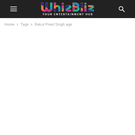
Home
Tags
Rakul Preet Singh age