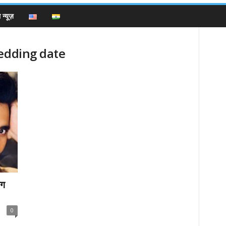
न्यूज़
wedding date
ंग
0