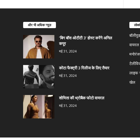
और भी अधिक न्यूज़
लोकप
बॉलीवु
‘बिग बॉस ओटीटी 3’ होस्ट करेंगे अनिल
कपूर
वायरल न
मई 31, 2024
मनोरंज
टेलीवि
कोटा फैक्ट्री 3 रिलीज के लिए तैयार
लाइफ स
मई 31, 2024
खेल
शोभिता की थ्रोबैक फोटो वायरल
मई 31, 2024