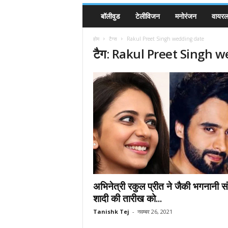
बॉलीवुड
टेलीविजन
मनोरंजन
वायरल 
होम
टैग्स
Rakul Preet Singh wedding date
टैग: Rakul Preet Singh 
अभिनेत्री रकुल प्रीत ने जैकी भगनानी स
शादी की तारीख को...
Tanishk Tej
-
नवम्बर 26, 2021