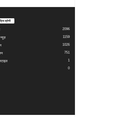
्रिय श्रेणी
2096
ड
1159
्यूज़
1026
न
751
जन
1
्टाइल
0