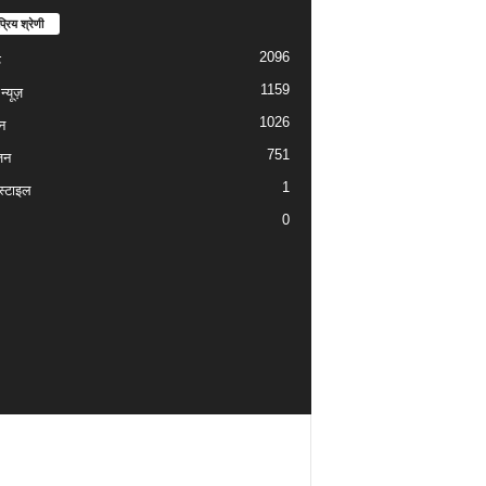
्रिय श्रेणी
2096
ड
1159
्यूज़
1026
न
751
जन
1
्टाइल
0