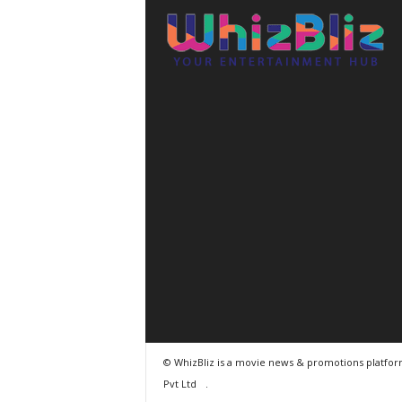
© WhizBliz is a movie news & promotions platfo
Pvt Ltd
.