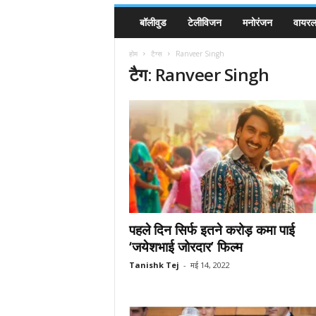
बॉलीवुड
टेलीविजन
मनोरंजन
वायरल 
होम
टैग्स
Ranveer Singh
टैग: Ranveer Singh
पहले दिन सिर्फ इतने करोड़ कमा पाई
‘जयेशभाई जोरदार’ फिल्म
Tanishk Tej
-
मई 14, 2022