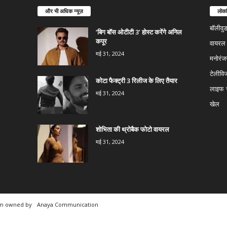
और भी अधिक न्यूज़
लोकप
बॉलीवु
‘बिग बॉस ओटीटी 3’ होस्ट करेंगे अनिल
कपूर
वायरल न
मई 31, 2024
मनोरंज
टेलीवि
कोटा फैक्ट्री 3 रिलीज के लिए तैयार
लाइफ स
मई 31, 2024
खेल
शोभिता की थ्रोबैक फोटो वायरल
मई 31, 2024
rm owned by
Anaya Communication