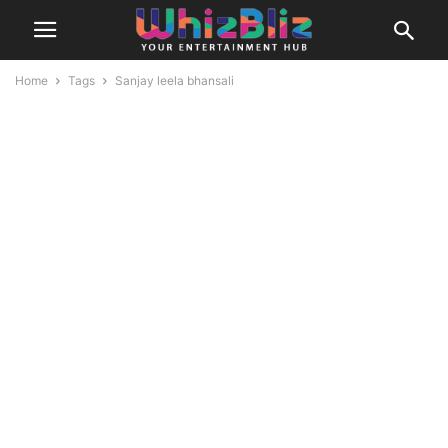
Home
Tags
Sanjay leela bhansali