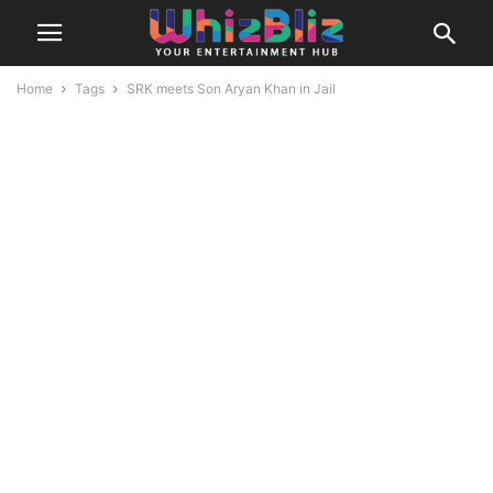
Home
Tags
SRK meets Son Aryan Khan in Jail