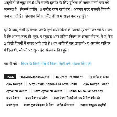
अट्रोफी से जूझ रहा है और उसके इलाज के लिए दुनिया की सबसे महंगी दवा की
जरूरत है। जिसमें करीब 16 करोड़ रुपए खर्च होंगे। आपका मदद उसकी जिंदगी
बचा सकती है। डोनेशन लिंक कमेंट बॉक्स में साझा कर रहा हूँ।”
इसके बाद, सभी प्रशंसक उनके इस दरियादिली की काफी प्रशंसा कर रहे हैं। बता
दें कि अजय जल्द ही भुज: द प्राइड ऑफ इंडिया फिल्म के अलावा मैदान, मे डे, रेड
2 जैसी फिल्मों में नजर आने वाले हैं। वह आखिरी बार तानाजी- द अनसंग वॉरियर
में दिखे थे, जो पर्दे पर सुपरहिट फिल्म साबित हुई।
यह भी पढ़ें –
बिहार के किसी गाँव में फिल्म सिटी बने: पंकज त्रिपाठी
TAGS
#SaveAyaanshGupta
16 Crore Treatment
16 करोड़ का इलाज
Ajay Devgn
Ajay Devgn Appeals To Save Child
Ajay Devgn Tweet
Ayaansh Gupta
Save Ayaansh Gupta
Spinal Muscular Atrophy
अजय देवगन
अजय देवगन का ट्वीट
अजय देवगन ने बच्चे की मदद के लिए अपील की
अयांश गुप्ता
अयांश गुप्ता को इलाज के लिए 16 करोड़ की जरुरत
स्पाइनल मस्कुलर अट्रोफी