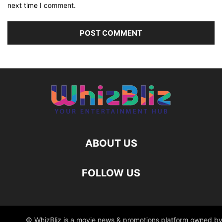
next time I comment.
ABOUT US
FOLLOW US
© WhizBliz is a movie news & promotions platform owned by