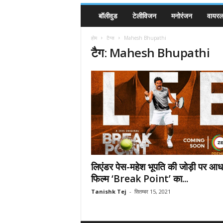
बॉलीवुड
टेलीविजन
मनोरंजन
वायरल 
होम
टैग्स
Mahesh Bhupathi
टैग: Mahesh Bhupathi
लिएंडर पेस-महेश भूपति की जोड़ी पर आध
फिल्म ‘Break Point’ का...
Tanishk Tej
-
सितम्बर 15, 2021