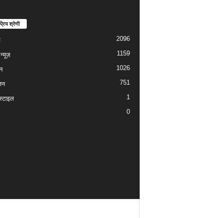
्रिय श्रेणी
2096
ड
1159
्यूज़
1026
न
751
जन
1
्टाइल
0