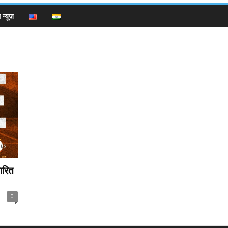
न्यूज़
ारित
0