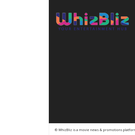
© WhizBliz is a movie news & promotions platfo