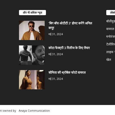
और भी अधिक न्यूज़
लोकप
बॉलीवु
‘बिग बॉस ओटीटी 3’ होस्ट करेंगे अनिल
कपूर
वायरल न
मई 31, 2024
मनोरंज
टेलीवि
कोटा फैक्ट्री 3 रिलीज के लिए तैयार
लाइफ स
मई 31, 2024
खेल
शोभिता की थ्रोबैक फोटो वायरल
मई 31, 2024
rm owned by
Anaya Communication